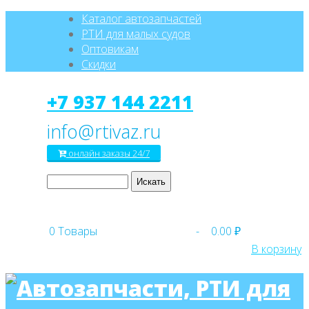
Каталог автозапчастей
РТИ для малых судов
Оптовикам
Скидки
+7 937 144 2211
онлайн заказы 24/7
0
Товары
-
0.00 ₽
В корзину