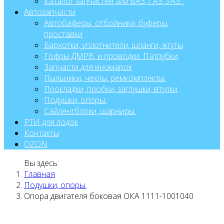
Каталог запчастей а/м ВАЗ, ГАЗ, УАЗ...
Автозапчасти
Автобаферы, отбойники, буферы,
проставки
Бархотки, уплотнители, шланги, жгуты
Гофры ДМРВ, и проводки. Патрубки
Запчасти для иномарок
Пыльники, чехлы, ремкомплекты.
Прокладки, пробки, заглушки, втулки
Подушки, опоры.
Сайлентблоки, шарниры.
РТИ для лодок
Контакты
OZON
Вы здесь:
Главная
Подушки, опоры.
Опора двигателя боковая ОКА 1111-1001040