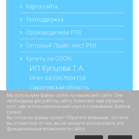
Карта сайта
Техподдержка
Производители РТИ
Оптовый Прайс-лист РТИ
Купить на OZON
ИП Купцова Т.А.
ИНН: 643967604158
Саратовская область
Мы используем файлы cookie на нашем веб-сайте. Они
г. Балаково
необходимы для работы сайта, помогают нам улучшить
ул. Шевченко д.16 кв.38
этот сайт и пользовательский опыт (отслеживание файлов
cookie).
Вы согласны файлы cookie? Обратите внимание, что если
вы откажетесь от них, вы не сможете использовать все
+7 937 144 2211
функциональные возможности сайта.
+7 927 629 6226