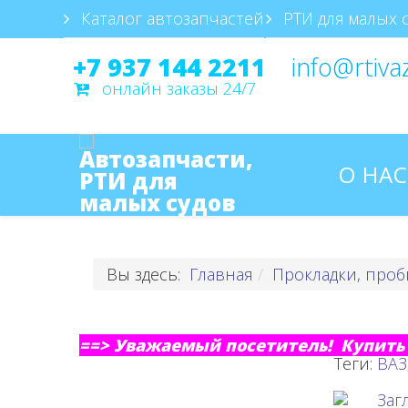
Каталог автозапчастей
РТИ для малых 
+7 937 144 2211
info@rtiva
онлайн заказы 24/7
О НАС
Вы здесь:
Главная
Прокладки, пробк
==> Уважаемый посетитель! Купить 
Теги:
ВАЗ