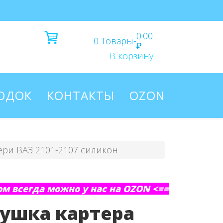
0.00
0
Товары
-
₽
В корзину
ЛОДОК
КОНТАКТЫ
OZON
ери ВАЗ 2101-2107 силикон
м всегда можно у нас на OZON <==
лушка картера