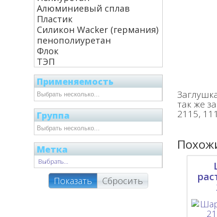
Алюминиевый сплав
Пластик
Силикон Wacker (германия)
пенополиуретан
Флок
ТЭП
Применяемость
Заглушка
так же з
2115, 111
Группа
Похожи
Метка
Выбрать...
рас
Показать
Сбросить