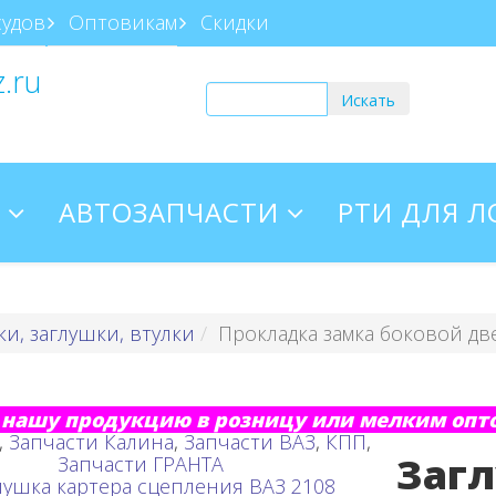
судов
Оптовикам
Скидки
z.ru
АВТОЗАПЧАСТИ
РТИ ДЛЯ 
и, заглушки, втулки
Прокладка замка боковой дв
нашу продукцию в розницу или мелким опто
,
Запчасти Калина
,
Запчасти ВАЗ
,
КПП
,
Заг
Запчасти ГРАНТА