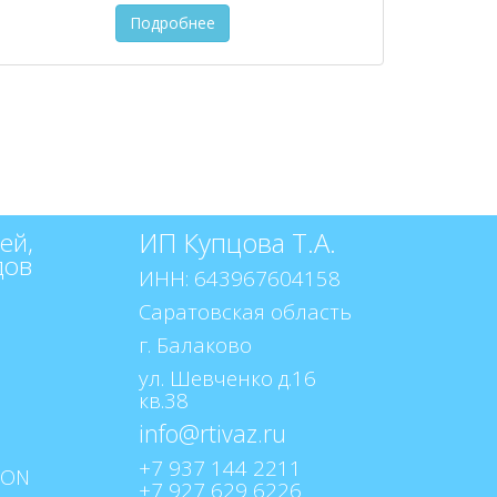
Подробнее
ИП Купцова Т.А.
ей,
дов
ИНН: 643967604158
Саратовская область
г. Балаково
ул. Шевченко д.16
кв.38
+7 937 144 2211
+7 927 629 6226