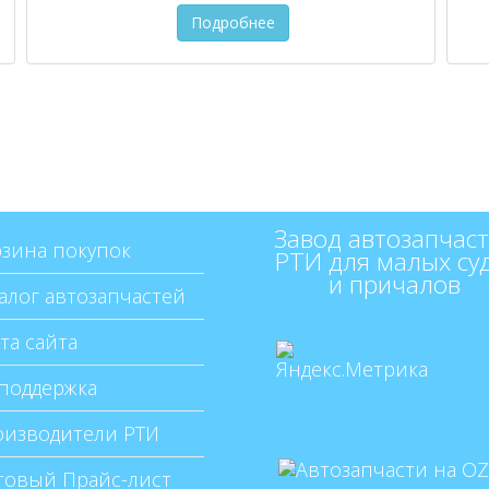
Подробнее
Завод автозапчаст
зина покупок
РТИ для малых су
и причалов
алог автозапчастей
та сайта
поддержка
изводители РТИ
овый Прайс-лист