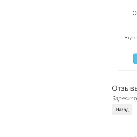
О
Втулк
Отзыв
Зарегист