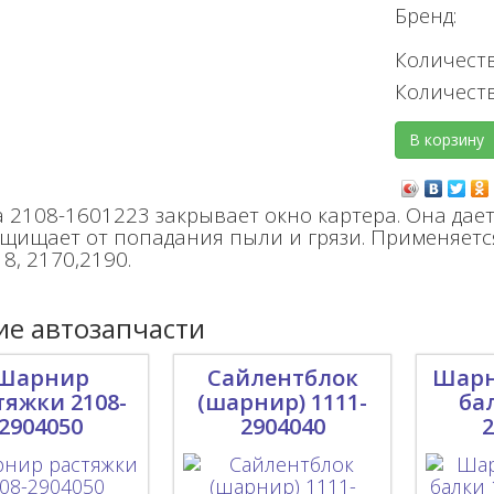
Бренд:
Количеств
Количест
 2108-1601223 закрывает окно картера. Она дает
ащищает от попадания пыли и грязи. Применяется
8, 2170,2190.
е автозапчасти
Шарнир
Сайлентблок
Шарн
тяжки 2108-
(шарнир) 1111-
ба
2904050
2904040