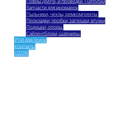
Гофры ДМРВ, и проводки. Патрубки
Запчасти для иномарок
Пыльники, чехлы, ремкомплекты.
Прокладки, пробки, заглушки, втулки
Подушки, опоры.
Сайлентблоки, шарниры.
РТИ для лодок
Контакты
OZON