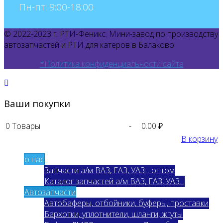
Пн-пт: 9:00-18:00
© 2022-2023 г. РТИ-Феникс. Мини-завод по производству
автозапчастей и РТИ для катеров в Балаково.
*Политика конфиденциальности сайта
Ваши покупки
0
Товары
-
0.00 ₽
В корзину
о нас
Запчасти а/м ВАЗ, ГАЗ, УАЗ... оптом
Каталог запчастей а/м ВАЗ, ГАЗ, УАЗ...
Автозапчасти
Автобаферы, отбойники, буферы, проставки
Бархотки, уплотнители, шланги, жгуты